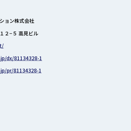
ション株式会社
１２−５ 高見ビル
t/
.jp/dx/81134328-1
.jp/pr/81134328-1