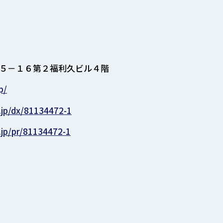
５－１６第２福利久ビル４階
p/
.jp/dx/81134472-1
.jp/pr/81134472-1