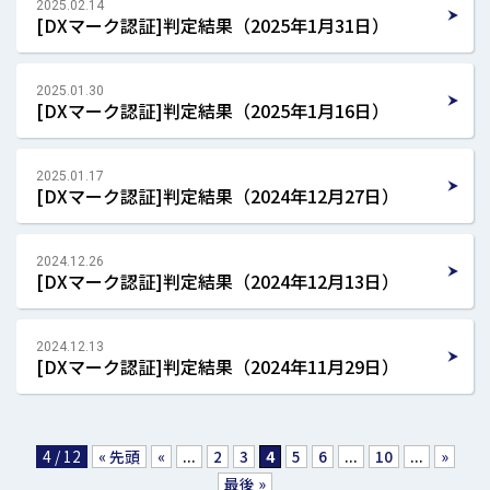
2025.02.14
[DXマーク認証]判定結果（2025年1月31日）
2025.01.30
[DXマーク認証]判定結果（2025年1月16日）
2025.01.17
[DXマーク認証]判定結果（2024年12月27日）
2024.12.26
[DXマーク認証]判定結果（2024年12月13日）
2024.12.13
[DXマーク認証]判定結果（2024年11月29日）
4 / 12
« 先頭
«
...
2
3
4
5
6
...
10
...
»
最後 »